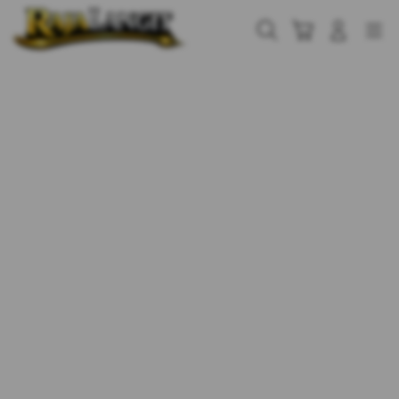
Skip
to
Cari
Troli
Login
Navigation
content